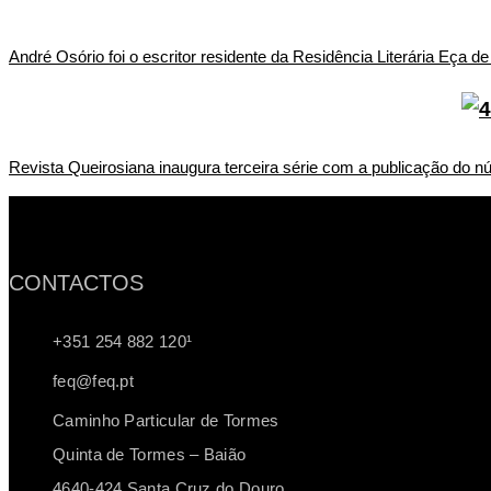
André Osório foi o escritor residente da Residência Literária Eça 
Revista Queirosiana inaugura terceira série com a publicação do n
CONTACTOS
+351 254 882 120¹
feq@feq.pt
Caminho Particular de Tormes
Quinta de Tormes – Baião
4640-424 Santa Cruz do Douro