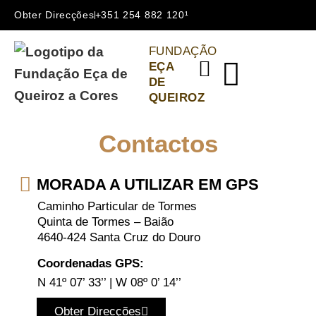
Obter Direcções
+351 254 882 120¹
FUNDAÇÃO
EÇA
DE
QUEIROZ
Contactos
MORADA A UTILIZAR EM GPS
Caminho Particular de Tormes
Quinta de Tormes – Baião
4640-424 Santa Cruz do Douro
Coordenadas GPS:
N 41º 07’ 33’’ | W 08º 0’ 14’’
Obter Direcções